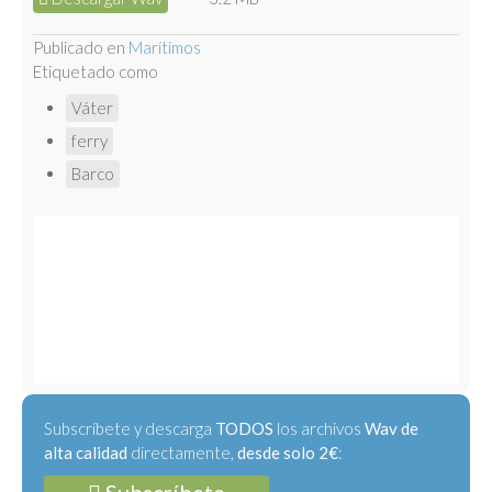
Publicado en
Marítimos
Etiquetado como
Váter
ferry
Barco
Subscríbete y descarga
TODOS
los archivos
Wav de
alta calidad
directamente,
desde solo 2€
: