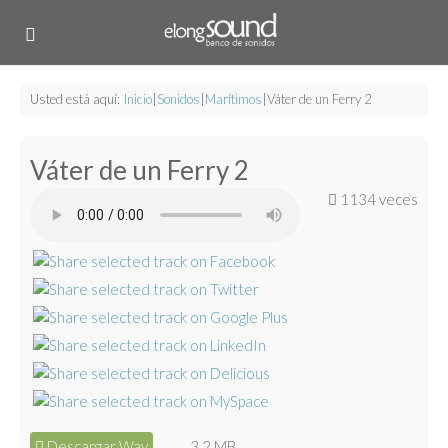
Usted está aquí:
Inicio
|
Sonidos
|
Marítimos
|
Váter de un Ferry 2
Váter de un Ferry 2
1134 veces
Descargar Wav
3.2 MB