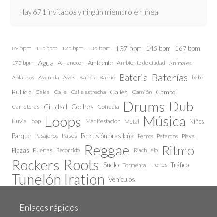
Hay 671 invitados y ningún miembro en línea
137 bpm
145 bpm
89 bpm
115 bpm
125 bpm
135 bpm
167 bpm
Agua
175 bpm
Amanecer
Ambiente
Ambiente de ciudad
Animales
Baterías
Bateria
Aplausos
Avenida
Aves
Barrio
bebe
Banda
Calles
Bullicio
Caida
Calle estrecha
Camión
Campo
Calle
Drums
Dub
Ciudad
Coches
Carreteras
Cofradía
Loops
Música
Lluvia
loop
Manifestación
Niños
Metal
Parque
Pasajeros
Pasos
Percusión brasileña
Perros
Petardos
Playa
Reggae
Ritmo
Plazas
Puertas
Recorrido
Riachuelo
Roots
Rockers
Suelo
Trenes
Tráfico
Tormenta
Tunelón Iration
Vehículos
Enlaces rápidos