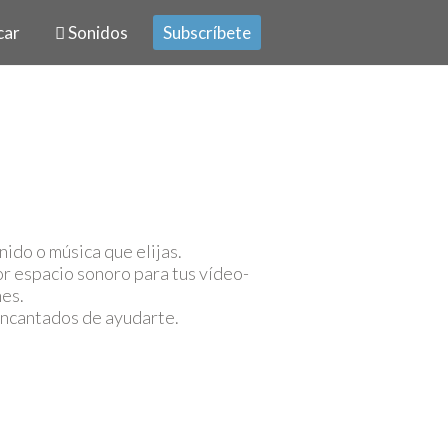
car
Sonidos
Subscríbete
nido o música que elijas.
r espacio sonoro para tus vídeo-
nes.
encantados de ayudarte.