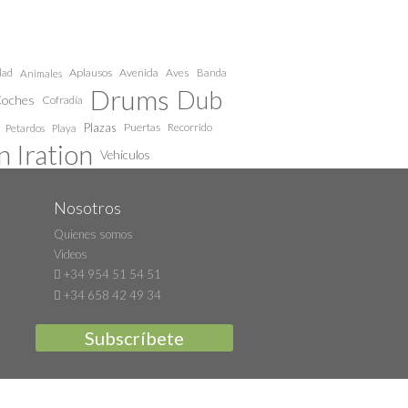
dad
Aplausos
Avenida
Aves
Animales
Banda
Drums
Dub
oches
Cofradía
Plazas
Puertas
Recorrido
Petardos
Playa
 Iration
Vehículos
Nosotros
Quienes somos
Videos
+34 954 51 54 51
+34 658 42 49 34
Subscríbete