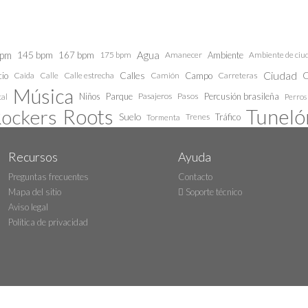
bpm
145 bpm
Agua
167 bpm
175 bpm
Amanecer
Ambiente
Ambiente de ciu
Ciudad
Calles
C
cio
Caida
Calle estrecha
Camión
Campo
Carreteras
Calle
Música
Niños
Parque
Pasajeros
Pasos
Percusión brasileña
al
Perros
Roots
Tunelón
ockers
Suelo
Trenes
Tráfico
Tormenta
Recursos
Ayuda
Preguntas frecuentes
Contacto
Mapa del sitio
Soporte técnico
Aviso legal
Política de privacidad