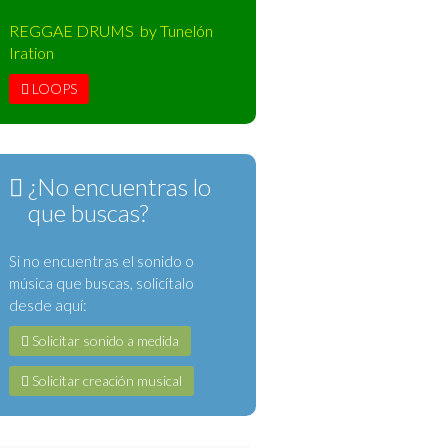
REGGAE DRUMS by Tunelón
Iration
LOOPS
¿No encuentras lo
que buscas?
Si no encuentras el sonido o
música que buscas, solicítalo
desde aquí:
Solicitar sonido a medida
Solicitar creación musical