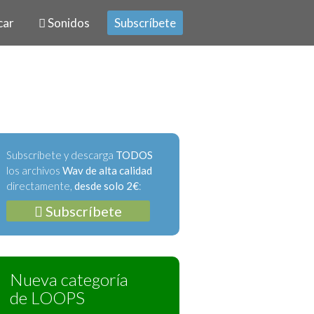
car
Sonidos
Subscríbete
Subscríbete y descarga
TODOS
los archivos
Wav de alta calidad
directamente,
desde solo 2€
:
Subscríbete
Nueva categoría
de LOOPS