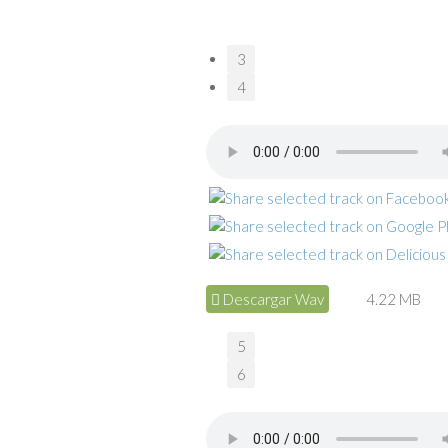
3
4
Descargar Wav
4.22 MB
5
6