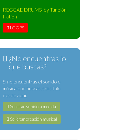
REGGAE DRUMS by Tunelón
Iration
LOOPS
¿No encuentras lo
que buscas?
Si no encuentras el sonido o
música que buscas, solicítalo
desde aquí:
Solicitar sonido a medida
Solicitar creación musical