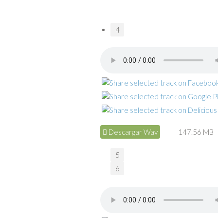
4
Descargar Wav
147.56 MB
5
6