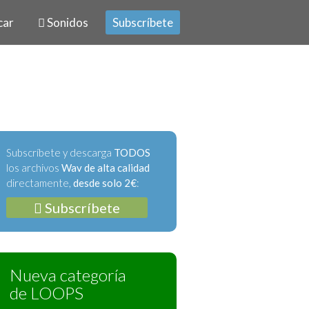
car
Sonidos
Subscríbete
Subscríbete y descarga
TODOS
los archivos
Wav de alta calidad
directamente,
desde solo 2€
:
Subscríbete
Nueva categoría
de LOOPS