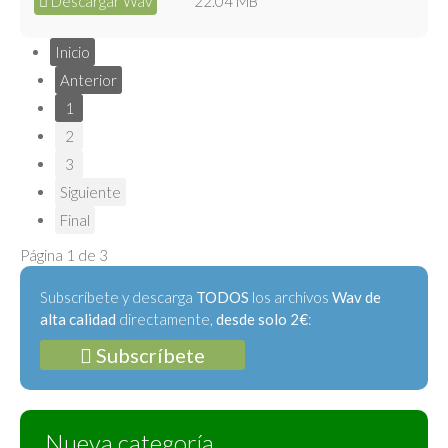
Descargar Wav
22.04 MB
Inicio
Anterior
1
2
3
Siguiente
Final
Página 1 de 3
Subscríbete y descarga
TODOS
los archivos
Wav de
alta calidad
directamente,
desde solo 2€
:
Subscríbete
Nueva categoría