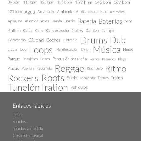
137 bpm
145 bpm
89 bpm
115 bpm
125 bpm
135 bpm
167 bpm
Agua
175 bpm
Amanecer
Ambiente
Ambiente de ciudad
Animales
Baterías
Bateria
Aplausos
Avenida
Aves
Barrio
bebe
Banda
Calles
Bullicio
Caida
Calle estrecha
Camión
Campo
Calle
Drums
Dub
Ciudad
Coches
Carreteras
Cofradía
Loops
Música
Lluvia
loop
Manifestación
Niños
Metal
Parque
Pasajeros
Pasos
Percusión brasileña
Perros
Petardos
Playa
Reggae
Ritmo
Plazas
Puertas
Recorrido
Riachuelo
Roots
Rockers
Suelo
Trenes
Tráfico
Tormenta
Tunelón Iration
Vehículos
Enlaces rápidos
Inicio
Sonidos
Sonidos a medida
Creación musical