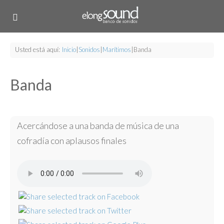
Usted está aquí:
Inicio
|
Sonidos
|
Marítimos
|
Banda
Banda
Acercándose a una banda de música de una
cofradía con aplausos finales