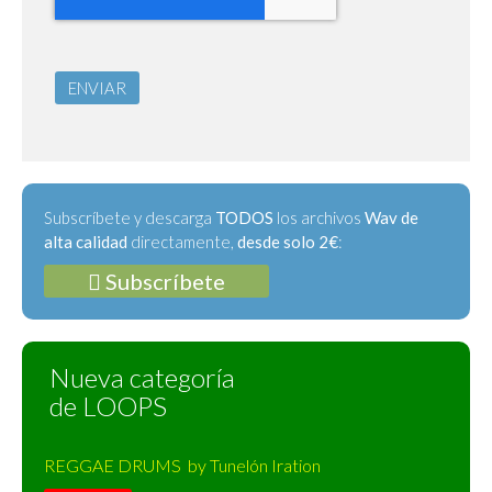
ENVIAR
Subscríbete y descarga
TODOS
los archivos
Wav de
alta calidad
directamente,
desde solo 2€
:
Subscríbete
Nueva categoría
de LOOPS
REGGAE DRUMS by Tunelón Iration