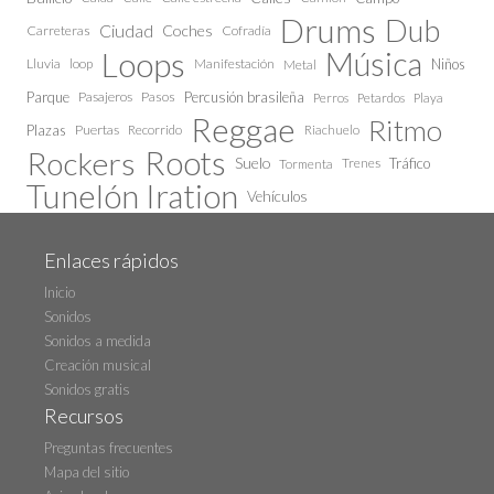
Drums
Dub
Ciudad
Coches
Carreteras
Cofradía
Loops
Música
Lluvia
loop
Manifestación
Niños
Metal
Parque
Pasajeros
Pasos
Percusión brasileña
Perros
Petardos
Playa
Reggae
Ritmo
Plazas
Puertas
Recorrido
Riachuelo
Roots
Rockers
Suelo
Trenes
Tráfico
Tormenta
Tunelón Iration
Vehículos
Enlaces rápidos
Inicio
Sonidos
Sonidos a medida
Creación musical
Sonidos gratis
Recursos
Preguntas frecuentes
Mapa del sitio