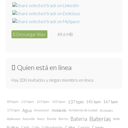
Descargar Wav
49.6 MB
Quien está en linea
Hay 200 invitados y ningún miembro en línea
137 bpm
145 bpm
89 bpm
115 bpm
125 bpm
135 bpm
167 bpm
Agua
175 bpm
Amanecer
Ambiente
Ambiente de ciudad
Animales
Baterías
Bateria
Aplausos
Avenida
Aves
Barrio
bebe
Banda
Calles
Bullicio
Caida
Calle estrecha
Camión
Campo
Calle