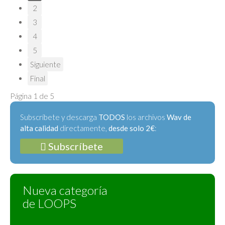
2
3
4
5
Siguiente
Final
Página 1 de 5
Subscríbete y descarga
TODOS
los archivos
Wav de
alta calidad
directamente,
desde solo 2€
:
Subscríbete
Nueva categoría
de LOOPS