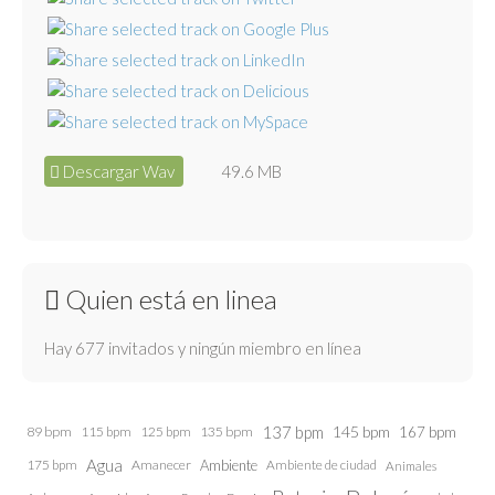
Descargar Wav
49.6 MB
Quien está en linea
Hay 677 invitados y ningún miembro en línea
137 bpm
145 bpm
89 bpm
115 bpm
125 bpm
135 bpm
167 bpm
Agua
175 bpm
Amanecer
Ambiente
Ambiente de ciudad
Animales