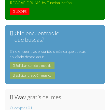
REGGAE DRUMS by Tunelón Iration
LOOPS
¿No encuentras lo
que buscas?
Si no encuentras el sonido o música que buscas,
solicítalo desde aquí:
Solicitar sonido a medida
Solicitar creación musical
Wav gratis del mes
Ollaexpres 01