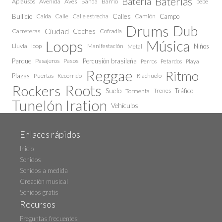
Baterías
Bateria
Aplausos
Avenida
Aves
Barrio
bebe
Banda
Calles
Bullicio
Caida
Calle estrecha
Camión
Campo
Calle
Drums
Dub
Ciudad
Coches
Carreteras
Cofradía
Loops
Música
Lluvia
loop
Manifestación
Niños
Metal
Parque
Pasajeros
Pasos
Percusión brasileña
Perros
Petardos
Playa
Reggae
Ritmo
Plazas
Puertas
Recorrido
Riachuelo
Roots
Rockers
Suelo
Trenes
Tráfico
Tormenta
Tunelón Iration
Vehículos
Enlaces rápidos
Inicio
Sonidos
Sonidos a medida
Creación musical
Sonidos gratis
Recursos
Preguntas frecuentes