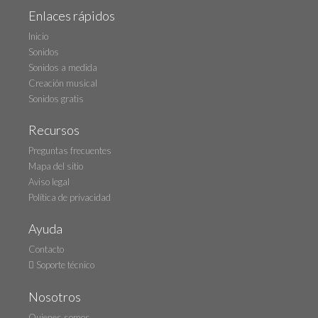
Enlaces rápidos
Inicio
Sonidos
Sonidos a medida
Creación musical
Sonidos gratis
Recursos
Preguntas frecuentes
Mapa del sitio
Aviso legal
Política de privacidad
Ayuda
Contacto
Soporte técnico
Nosotros
Quienes somos