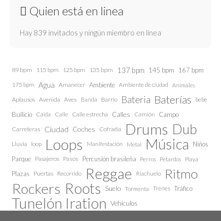
Quien está en linea
Hay 839 invitados y ningún miembro en línea
137 bpm
145 bpm
89 bpm
115 bpm
125 bpm
135 bpm
167 bpm
Agua
175 bpm
Amanecer
Ambiente
Ambiente de ciudad
Animales
Baterías
Bateria
Aplausos
Avenida
Aves
Barrio
bebe
Banda
Calles
Bullicio
Caida
Calle estrecha
Camión
Campo
Calle
Drums
Dub
Ciudad
Coches
Carreteras
Cofradía
Loops
Música
Lluvia
loop
Manifestación
Niños
Metal
Parque
Pasajeros
Pasos
Percusión brasileña
Perros
Petardos
Playa
Reggae
Ritmo
Plazas
Puertas
Recorrido
Riachuelo
Roots
Rockers
Suelo
Trenes
Tráfico
Tormenta
Tunelón Iration
Vehículos