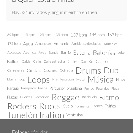
Hay 531 invitados y ningún miembro en línea
137 bpm
145 bpm
89 bpm
115 bpm
125 bpm
135 bpm
167 bpm
Agua
175 bpm
Amanecer
Ambiente
Ambiente de ciudad
Animales
Baterías
Bateria
Aplausos
Avenida
Aves
Barrio
bebe
Banda
Calles
Bullicio
Caida
Calle estrecha
Camión
Campo
Calle
Drums
Dub
Ciudad
Coches
Carreteras
Cofradía
Loops
Música
Lluvia
loop
Manifestación
Niños
Metal
Parque
Pasajeros
Pasos
Percusión brasileña
Perros
Petardos
Playa
Reggae
Ritmo
Plazas
Puertas
Recorrido
Riachuelo
Roots
Rockers
Suelo
Trenes
Tráfico
Tormenta
Tunelón Iration
Vehículos
Enlaces rápidos