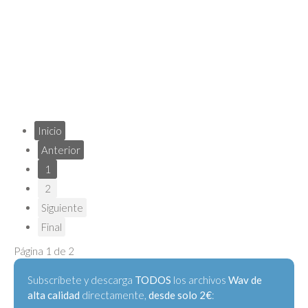
Inicio
Anterior
1
2
Siguiente
Final
Página 1 de 2
Subscríbete y descarga
TODOS
los archivos
Wav de
alta calidad
directamente,
desde solo 2€
: