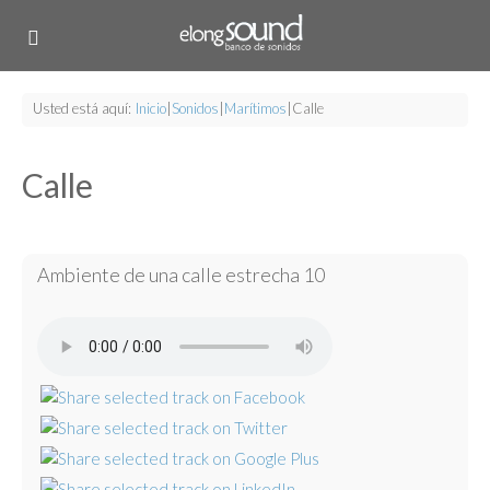
Usted está aquí:
Inicio
|
Sonidos
|
Marítimos
|
Calle
Calle
Ambiente de una calle estrecha 10