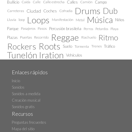
Calles
Bullicio
Caida
Calle estrecha
Camión
Campo
Calle
Drums
Dub
Ciudad
Coches
Carreteras
Cofradía
Loops
Música
Lluvia
loop
Manifestación
Niños
Metal
Parque
Pasajeros
Pasos
Percusión brasileña
Perros
Petardos
Playa
Reggae
Ritmo
Plazas
Puertas
Recorrido
Riachuelo
Roots
Rockers
Suelo
Trenes
Tráfico
Tormenta
Tunelón Iration
Vehículos
Enlaces rápidos
Inicio
Sonidos
Sonidos a medida
Creación musical
Sonidos gratis
Recursos
Preguntas frecuentes
Mapa del sitio