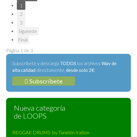
1
2
3
Siguiente
Final
Página 1 de 3
Subscríbete y descarga
TODOS
los archivos
Wav de
alta calidad
directamente,
desde solo 2€
:
Subscríbete
Nueva categoría
de LOOPS
REGGAE DRUMS by Tunelón Iration