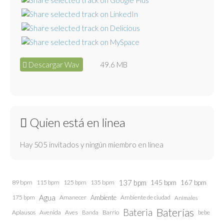
Descargar Wav
49.6 MB
Quien está en linea
Hay 505 invitados y ningún miembro en línea
137 bpm
145 bpm
89 bpm
115 bpm
125 bpm
135 bpm
167 bpm
Agua
175 bpm
Amanecer
Ambiente
Ambiente de ciudad
Animales
Baterías
Bateria
Aplausos
Avenida
Aves
Barrio
bebe
Banda