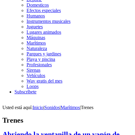
Domesticos
Efectos especiales
Humanos
Instrumentos musicales
Juguetes
Lugares animados
Máquinas
Marítimos
Naturaleza
Parques y jardines
Playa y piscina
Profesionales
Sirenas
Vehículos
Wav gratis del mes
Loops
Subscríbete
Usted está aquí:
Inicio
|
Sonidos
|
Marítimos
|
Trenes
Trenes
Abriendo la ventanilla de un vagón de