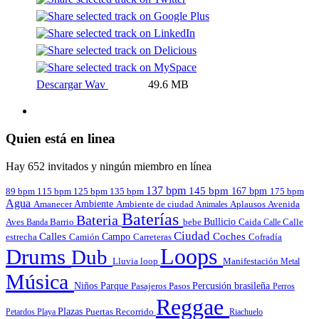
Descargar Wav
49.6 MB
Quien está en linea
Hay 652 invitados y ningún miembro en línea
137 bpm
145 bpm
167 bpm
89 bpm
135 bpm
115 bpm
125 bpm
175 bpm
Agua
Amanecer
Ambiente
Aplausos
Avenida
Ambiente de ciudad
Animales
Baterías
Bateria
Bullicio
Aves
Barrio
bebe
Calle
Banda
Caida
Calle
Ciudad
Calles
Coches
estrecha
Campo
Carreteras
Cofradía
Camión
Loops
Drums
Dub
Lluvia
loop
Manifestación
Metal
Música
Niños
Parque
Pasajeros
Pasos
Percusión brasileña
Perros
Reggae
Plazas
Puertas
Petardos
Playa
Recorrido
Riachuelo