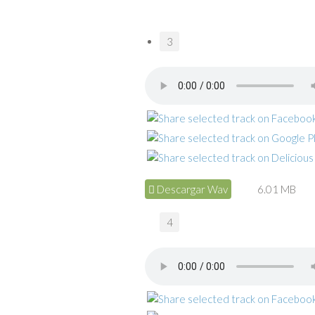
3
Descargar Wav
6.01 MB
4