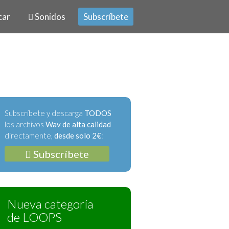
car
Sonidos
Subscríbete
Subscríbete y descarga
TODOS
los archivos
Wav de alta calidad
directamente,
desde solo 2€
:
Subscríbete
Nueva categoría
de LOOPS