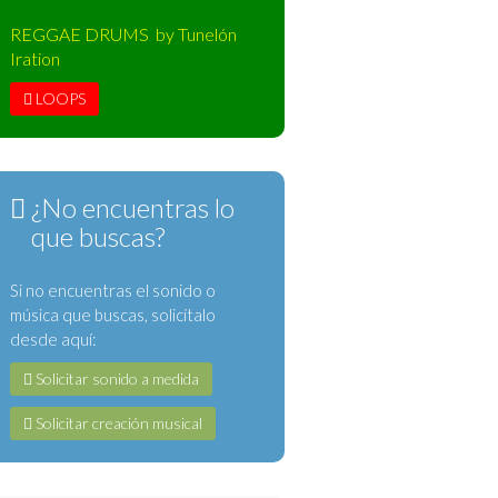
REGGAE DRUMS by Tunelón
Iration
LOOPS
¿No encuentras lo
que buscas?
Si no encuentras el sonido o
música que buscas, solicítalo
desde aquí:
Solicitar sonido a medida
Solicitar creación musical