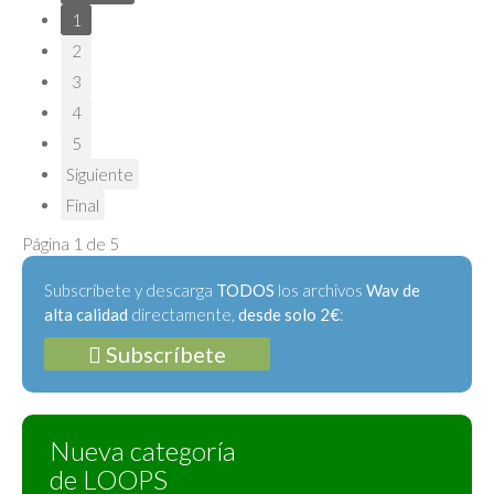
1
2
3
4
5
Siguiente
Final
Página 1 de 5
Subscríbete y descarga
TODOS
los archivos
Wav de
alta calidad
directamente,
desde solo 2€
:
Subscríbete
Nueva categoría
de LOOPS