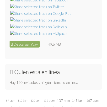
Descargar Wav
49.6 MB
Quien está en linea
Hay 150 invitados y ningún miembro en línea
137 bpm
145 bpm
89 bpm
115 bpm
125 bpm
135 bpm
167 bpm