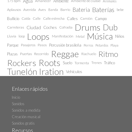
Agua
175 bpm
Amanecer
Ambiente
Ambiente de ciudad
Animales
Baterías
Bateria
Aplausos
Avenida
Aves
Barrio
bebe
Banda
Calles
Bullicio
Caida
Calle estrecha
Camión
Campo
Calle
Drums
Dub
Ciudad
Coches
Carreteras
Cofradía
Loops
Música
Lluvia
loop
Manifestación
Niños
Metal
Parque
Pasajeros
Pasos
Percusión brasileña
Perros
Petardos
Playa
Reggae
Ritmo
Plazas
Puertas
Recorrido
Riachuelo
Roots
Rockers
Suelo
Trenes
Tráfico
Tormenta
Tunelón Iration
Vehículos
Enlaces rápidos
Inicio
Sonidos
Sonidos a medida
Creación musical
Sonidos gratis
Recursos