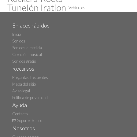
Tunelón Iration
Vehículos
Enlaces rápidos
Inicio
Sonidos
Sonidos a medida
Creación musical
Sonidos gratis
Recursos
Preguntas frecuentes
Mapa del sitio
Aviso legal
Política de privacidad
Ayuda
Contacto
Soporte técnico
Nosotros