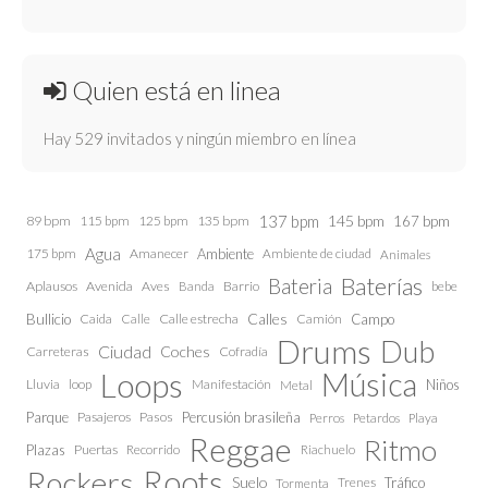
Quien está en linea
Hay 529 invitados y ningún miembro en línea
137 bpm
145 bpm
89 bpm
115 bpm
125 bpm
135 bpm
167 bpm
Agua
175 bpm
Amanecer
Ambiente
Ambiente de ciudad
Animales
Baterías
Bateria
Aplausos
Avenida
Aves
Barrio
bebe
Banda
Calles
Bullicio
Caida
Calle estrecha
Camión
Campo
Calle
Drums
Dub
Ciudad
Coches
Carreteras
Cofradía
Loops
Música
Lluvia
loop
Manifestación
Niños
Metal
Parque
Pasajeros
Pasos
Percusión brasileña
Perros
Petardos
Playa
Reggae
Ritmo
Plazas
Puertas
Recorrido
Riachuelo
Roots
Rockers
Suelo
Trenes
Tráfico
Tormenta