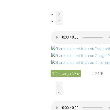
3
4
Descargar Wav
1.12 MB
5
6