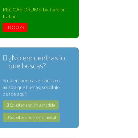
REGGAE DRUMS by Tunelón
Iration
LOOPS
¿No encuentras lo
que buscas?
Si no encuentras el sonido o
música que buscas, solicítalo
desde aquí:
Solicitar sonido a medida
Solicitar creación musical