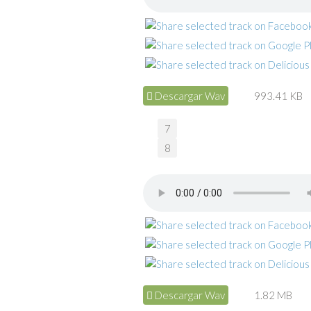
Descargar Wav
993.41 KB
7
8
Descargar Wav
1.82 MB