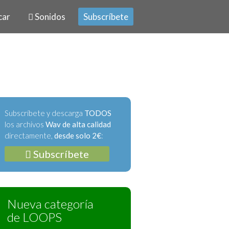
car
Sonidos
Subscríbete
Subscríbete y descarga
TODOS
los archivos
Wav de alta calidad
directamente,
desde solo 2€
:
Subscríbete
Nueva categoría
de LOOPS