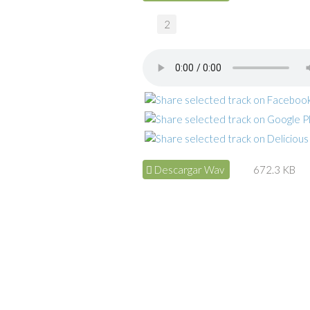
2
Descargar Wav
672.3 KB