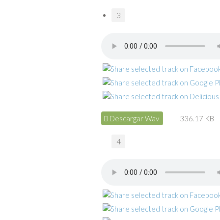
3
Descargar Wav
336.17 KB
4