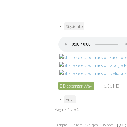
Siguiente
Descargar Wav
1.31 MB
Final
Página 1 de 5
137 
89 bpm
115 bpm
125 bpm
135 bpm