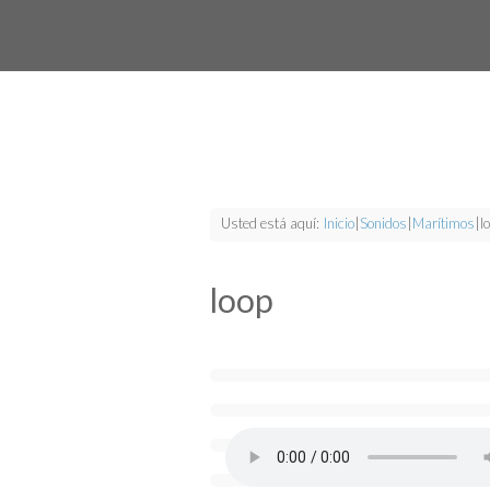
Usted está aquí:
Inicio
|
Sonidos
|
Marítimos
|
l
loop