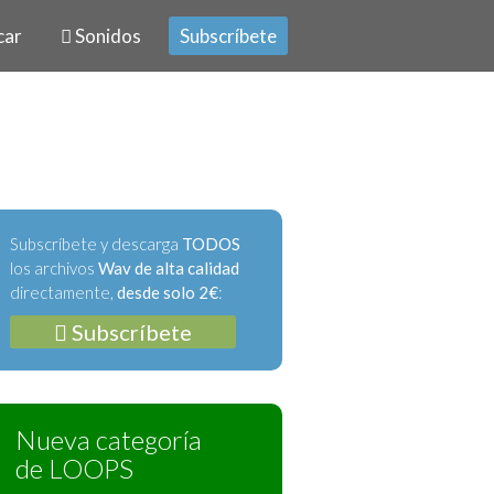
car
Sonidos
Subscríbete
Subscríbete y descarga
TODOS
los archivos
Wav de alta calidad
directamente,
desde solo 2€
:
Subscríbete
Nueva categoría
de LOOPS