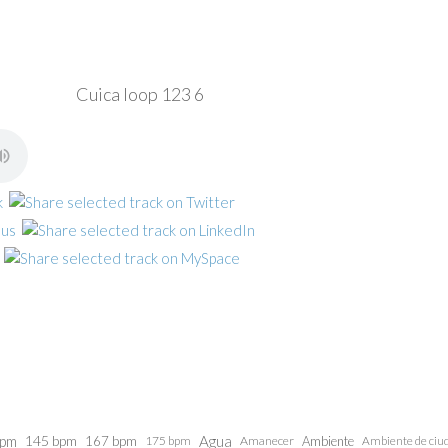
Cuica loop 123 6
bpm
145 bpm
Agua
167 bpm
175 bpm
Amanecer
Ambiente
Ambiente de ciu