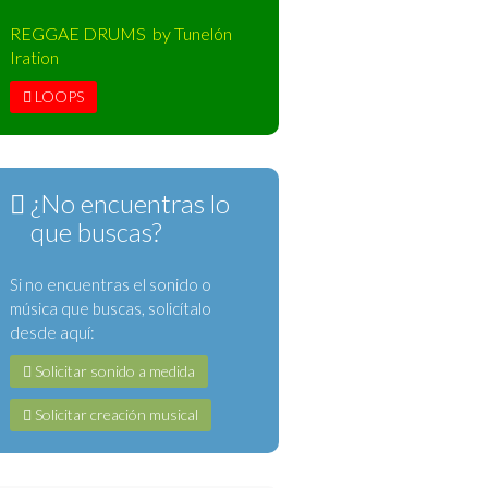
REGGAE DRUMS by Tunelón
Iration
LOOPS
¿No encuentras lo
que buscas?
Si no encuentras el sonido o
música que buscas, solicítalo
desde aquí:
Solicitar sonido a medida
Solicitar creación musical