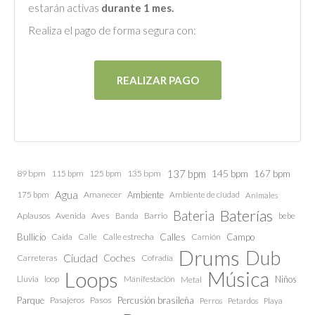
estarán activas
durante 1 mes.
Realiza el pago de forma segura con:
REALIZAR PAGO
137 bpm
145 bpm
89 bpm
115 bpm
125 bpm
135 bpm
167 bpm
Agua
175 bpm
Amanecer
Ambiente
Ambiente de ciudad
Animales
Baterías
Bateria
Aplausos
Avenida
Aves
Barrio
bebe
Banda
Calles
Bullicio
Caida
Calle estrecha
Camión
Campo
Calle
Drums
Dub
Ciudad
Coches
Carreteras
Cofradía
Loops
Música
Lluvia
loop
Manifestación
Niños
Metal
Parque
Pasajeros
Pasos
Percusión brasileña
Perros
Petardos
Playa