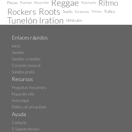
Reggae
Ritmo
Plazas
Puertas
Recorrido
Riachuelo
Roots
Rockers
Suelo
Trenes
Tráfico
Tormenta
Tunelón Iration
Vehículos
Enlaces rápidos
Inicio
Sonidos
Sonidos a medida
Creación musical
Sonidos gratis
Recursos
Preguntas frecuentes
Mapa del sitio
Aviso legal
Política de privacidad
Ayuda
Contacto
Soporte técnico