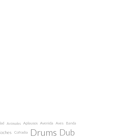
dad
Aplausos
Avenida
Aves
Animales
Banda
Drums
Dub
oches
Cofradía