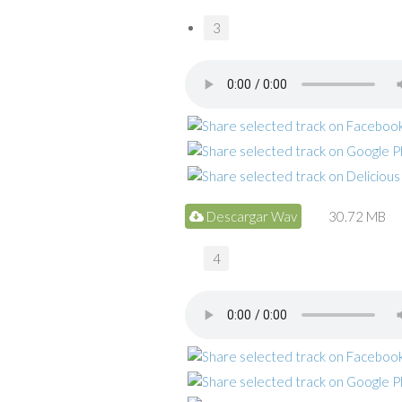
3
Descargar Wav
30.72 MB
4