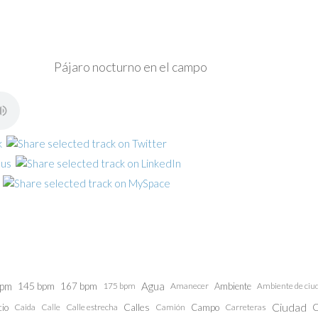
Pájaro nocturno en el campo
bpm
145 bpm
Agua
167 bpm
175 bpm
Amanecer
Ambiente
Ambiente de ciu
Ciudad
Calles
C
cio
Caida
Calle estrecha
Camión
Campo
Carreteras
Calle