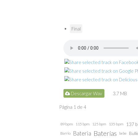
Final
Descargar Wav
3.7 MB
Página 1 de 4
137 
89 bpm
115 bpm
125 bpm
135 bpm
Baterías
Bateria
Barrio
bebe
Bulli