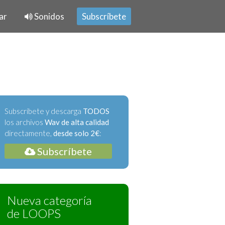
ar
Sonidos
Subscríbete
Subscríbete y descarga
TODOS
los archivos
Wav de alta calidad
directamente,
desde solo 2€
:
Subscríbete
Nueva categoría
de LOOPS