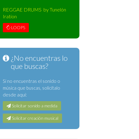
REGGAE DRUMS by Tunelón
Iration
LOOPS
¿No encuentras lo
que buscas?
Si no encuentras el sonido o
música que buscas, solicítalo
desde aquí:
Solicitar sonido a medida
Solicitar creación musical