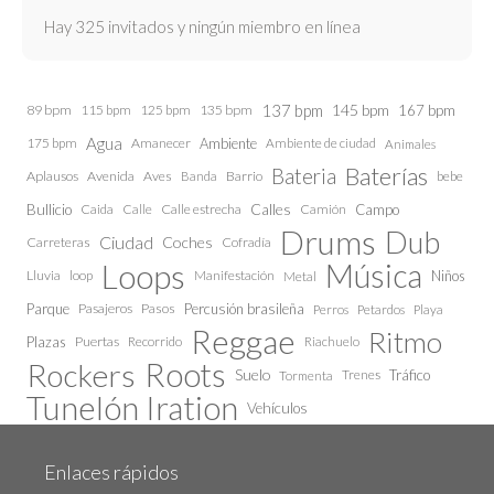
Hay 325 invitados y ningún miembro en línea
137 bpm
145 bpm
89 bpm
115 bpm
125 bpm
135 bpm
167 bpm
Agua
175 bpm
Amanecer
Ambiente
Ambiente de ciudad
Animales
Baterías
Bateria
Aplausos
Avenida
Aves
Barrio
bebe
Banda
Calles
Bullicio
Caida
Calle estrecha
Camión
Campo
Calle
Drums
Dub
Ciudad
Coches
Carreteras
Cofradía
Loops
Música
Lluvia
loop
Manifestación
Niños
Metal
Parque
Pasajeros
Pasos
Percusión brasileña
Perros
Petardos
Playa
Reggae
Ritmo
Plazas
Puertas
Recorrido
Riachuelo
Roots
Rockers
Suelo
Trenes
Tráfico
Tormenta
Tunelón Iration
Vehículos
Enlaces rápidos