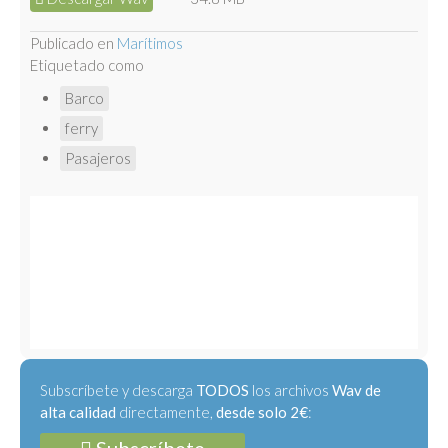
Publicado en
Marítimos
Etiquetado como
Barco
ferry
Pasajeros
Subscríbete y descarga
TODOS
los archivos
Wav de
alta calidad
directamente,
desde solo 2€
: