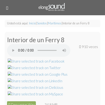
Usted está aquí:
Inicio
|
Sonidos
|
Marítimos
|
Interior de un Ferry 8
Interior de un Ferry 8
910 veces
Descargar Wav
34.8 MB