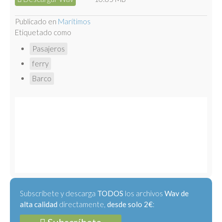
Publicado en
Marítimos
Etiquetado como
Pasajeros
ferry
Barco
Subscríbete y descarga
TODOS
los archivos
Wav de
alta calidad
directamente,
desde solo 2€
: