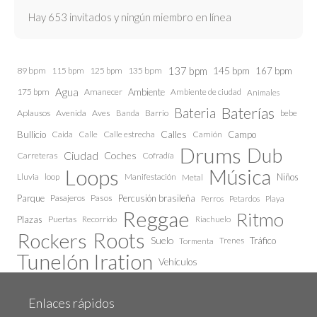
Hay 653 invitados y ningún miembro en línea
137 bpm
145 bpm
89 bpm
115 bpm
125 bpm
135 bpm
167 bpm
Agua
175 bpm
Amanecer
Ambiente
Ambiente de ciudad
Animales
Baterías
Bateria
Aplausos
Avenida
Aves
Barrio
bebe
Banda
Calles
Bullicio
Caida
Calle estrecha
Camión
Campo
Calle
Drums
Dub
Ciudad
Coches
Carreteras
Cofradía
Loops
Música
Lluvia
loop
Manifestación
Niños
Metal
Parque
Pasajeros
Pasos
Percusión brasileña
Perros
Petardos
Playa
Reggae
Ritmo
Plazas
Puertas
Recorrido
Riachuelo
Roots
Rockers
Suelo
Trenes
Tráfico
Tormenta
Tunelón Iration
Vehículos
Enlaces rápidos