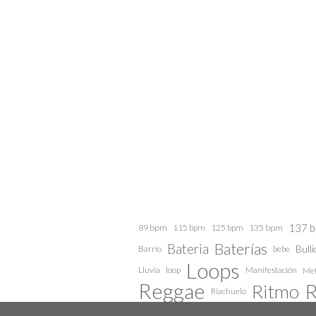
137 
89 bpm
115 bpm
125 bpm
135 bpm
Baterías
Bateria
Barrio
bebe
Bulli
Loops
Lluvia
loop
Manifestación
Met
Reggae
R
Ritmo
Riachuelo