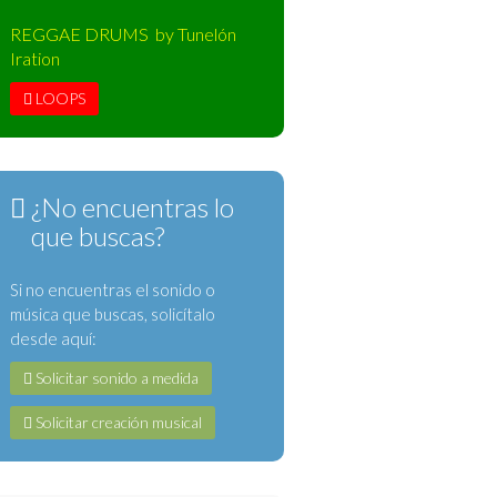
REGGAE DRUMS by Tunelón
Iration
LOOPS
¿No encuentras lo
que buscas?
Si no encuentras el sonido o
música que buscas, solicítalo
desde aquí:
Solicitar sonido a medida
Solicitar creación musical