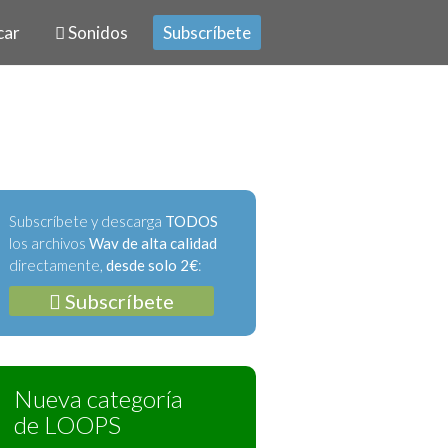
car
Sonidos
Subscríbete
Subscríbete y descarga
TODOS
los archivos
Wav de alta calidad
directamente,
desde solo 2€
:
Subscríbete
Nueva categoría
de LOOPS