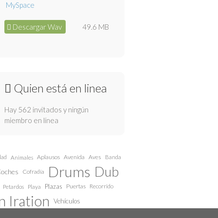
Descargar Wav
49.6 MB
Quien está en linea
Hay 562 invitados y ningún
miembro en línea
dad
Aplausos
Avenida
Aves
Animales
Banda
Drums
Dub
oches
Cofradía
Plazas
Puertas
Recorrido
Petardos
Playa
 Iration
Vehículos