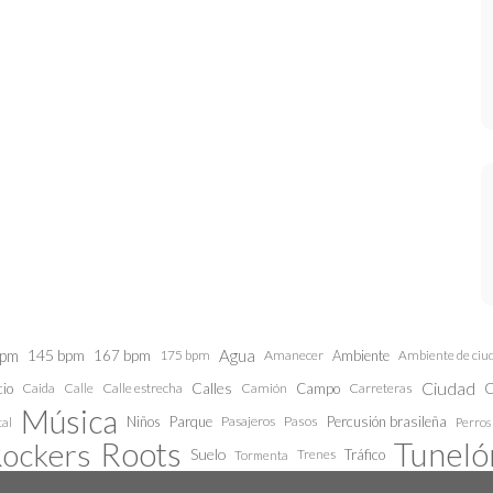
bpm
145 bpm
Agua
167 bpm
175 bpm
Amanecer
Ambiente
Ambiente de ciu
Ciudad
Calles
C
cio
Caida
Calle estrecha
Camión
Campo
Carreteras
Calle
Música
Niños
Parque
Pasajeros
Pasos
Percusión brasileña
al
Perros
Roots
Tunelón
ockers
Suelo
Trenes
Tráfico
Tormenta