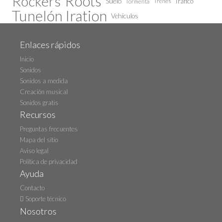
Roots
Rockers
Suelo
Trenes
Tráfico
Tormenta
Tunelón Iration
Vehículos
Enlaces rápidos
Inicio
Sonidos
Sonidos a medida
Creación musical
Sonidos gratis
Recursos
Preguntas frecuentes
Mapa del sitio
Aviso legal
Política de privacidad
Ayuda
Contacto
Soporte técnico
Nosotros