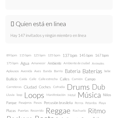
Quien está en linea
Hay 147 invitados y ningún miembro en línea
137 bpm
145 bpm
89 bpm
115 bpm
125 bpm
135 bpm
167 bpm
Agua
175 bpm
Amanecer
Ambiente
Ambiente de ciudad
Animales
Baterías
Bateria
Aplausos
Avenida
Aves
Barrio
bebe
Banda
Calles
Bullicio
Caida
Calle estrecha
Camión
Campo
Calle
Drums
Dub
Ciudad
Coches
Carreteras
Cofradía
Loops
Música
Lluvia
loop
Manifestación
Niños
Metal
Parque
Pasajeros
Pasos
Percusión brasileña
Perros
Petardos
Playa
Reggae
Ritmo
Plazas
Puertas
Recorrido
Riachuelo