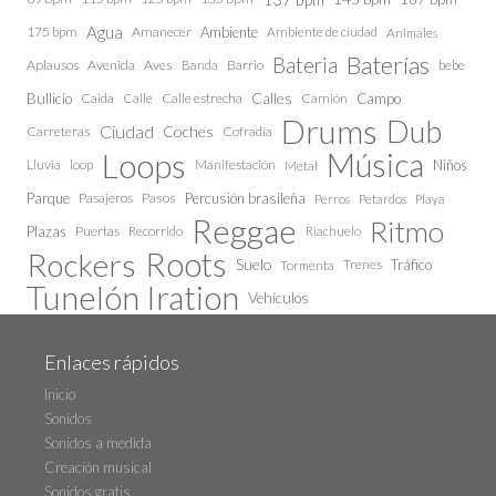
Agua
175 bpm
Amanecer
Ambiente
Ambiente de ciudad
Animales
Baterías
Bateria
Aplausos
Avenida
Aves
Barrio
bebe
Banda
Calles
Bullicio
Caida
Calle estrecha
Camión
Campo
Calle
Drums
Dub
Ciudad
Coches
Carreteras
Cofradía
Loops
Música
Lluvia
loop
Manifestación
Niños
Metal
Parque
Pasajeros
Pasos
Percusión brasileña
Perros
Petardos
Playa
Reggae
Ritmo
Plazas
Puertas
Recorrido
Riachuelo
Roots
Rockers
Suelo
Trenes
Tráfico
Tormenta
Tunelón Iration
Vehículos
Enlaces rápidos
Inicio
Sonidos
Sonidos a medida
Creación musical
Sonidos gratis