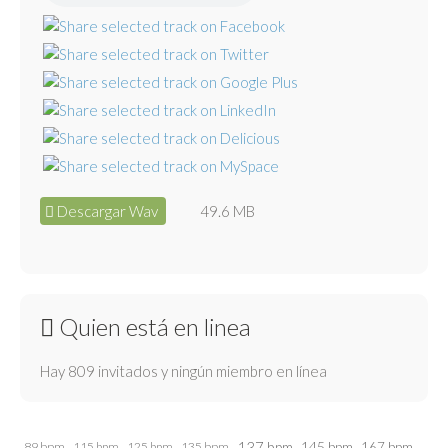
Descargar Wav
49.6 MB
Quien está en linea
Hay 809 invitados y ningún miembro en línea
137 bpm
145 bpm
89 bpm
115 bpm
125 bpm
135 bpm
167 bpm