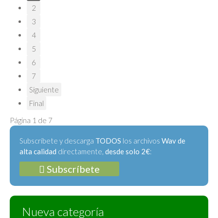
2
3
4
5
6
7
Siguiente
Final
Página 1 de 7
Subscríbete y descarga
TODOS
los archivos
Wav de
alta calidad
directamente,
desde solo 2€
:
Subscríbete
Nueva categoría