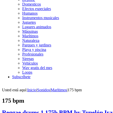
Domesticos
Efectos especiales
Humanos
Instrumentos musicales
Juguetes
Lugares animados
Máquinas
Marítimos
Naturaleza
Parques y jardines
Playa y piscina
Profesionales
Sirenas
Vehículos
Wav gratis del mes
Loops
Subscríbete
Usted está aquí:
Inicio
|
Sonidos
|
Marítimos
|
175 bpm
175 bpm
Reggae drums 1 175b BPM by Tunelón Ira