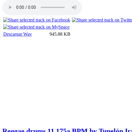
Descargar Wav
945.88 KB
Reggae drums 11 175a BPM by Tunelón Ir