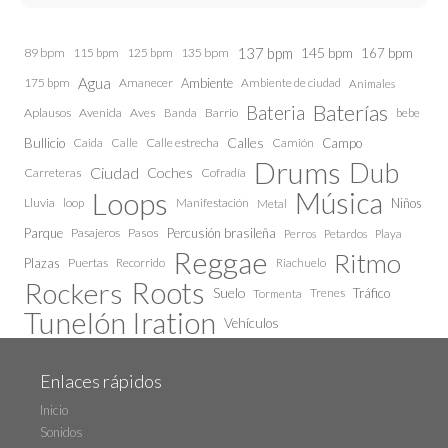
137 bpm
145 bpm
89 bpm
115 bpm
125 bpm
135 bpm
167 bpm
Agua
175 bpm
Amanecer
Ambiente
Ambiente de ciudad
Animales
Baterías
Bateria
Aplausos
Avenida
Aves
Barrio
bebe
Banda
Calles
Bullicio
Caida
Calle estrecha
Camión
Campo
Calle
Drums
Dub
Ciudad
Coches
Carreteras
Cofradía
Loops
Música
Lluvia
loop
Manifestación
Niños
Metal
Parque
Pasajeros
Pasos
Percusión brasileña
Perros
Petardos
Playa
Reggae
Ritmo
Plazas
Puertas
Recorrido
Riachuelo
Roots
Rockers
Suelo
Trenes
Tráfico
Tormenta
Tunelón Iration
Vehículos
Enlaces rápidos
Inicio
Sonidos