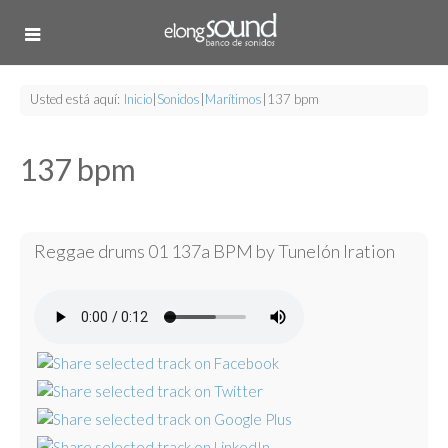
Usted está aquí:
Inicio
|
Sonidos
|
Marítimos
|
137 bpm
137 bpm
Reggae drums 01 137a BPM by Tunelón Iration