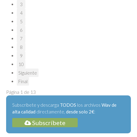
3
4
5
6
7
8
9
10
Siguiente
Final
Página 1 de 13
Subscríbete y descarga
TODOS
los archivos
Wav de
alta calidad
directamente,
desde solo 2€
:
Subscríbete