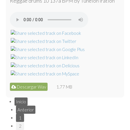
Reggae drums 10 137a BPM by Tunelón Iration
Descargar Wav
1.77 MB
Inicio
Anterior
1
2