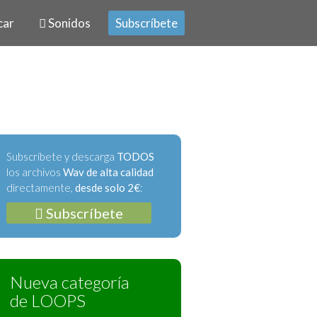
car
Sonidos
Subscríbete
Subscríbete y descarga
TODOS
los archivos
Wav de alta calidad
directamente,
desde solo 2€
:
Subscríbete
Nueva categoría
de LOOPS