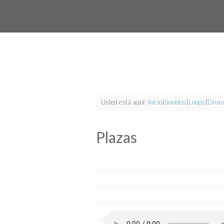
Usted está aquí:
Inicio
|
Sonidos
|
Loops
|
Drum
Plazas