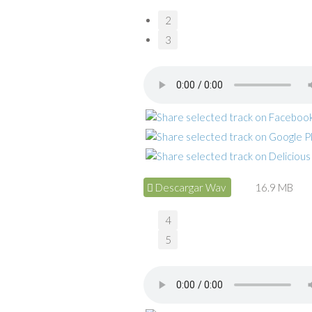
2
3
Descargar Wav
16.9 MB
4
5