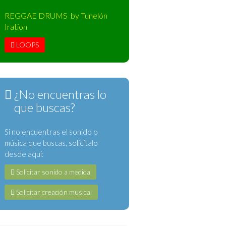
REGGAE DRUMS by Tunelón
Iration
LOOPS
¿No encuentras lo
que buscas?
Si no encuentras el sonido o
música que buscas, solicítalo
desde aquí:
Solicitar sonido a medida
Solicitar creación musical