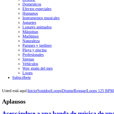
Domesticos
Efectos especiales
Humanos
Instrumentos musicales
Juguetes
Lugares animados
Máquinas
Marítimos
Naturaleza
Parques y jardines
Playa y piscina
Profesionales
Sirenas
Vehículos
Wav gratis del mes
Loops
Subscríbete
Usted está aquí:
Inicio
|
Sonidos
|
Loops
|
Drums
|
Reggae
|
Loops 125 BPM
Aplausos
Acercándose a una banda de música de una 