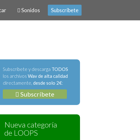
car
Sonidos
Subscríbete
Subscríbete y descarga
TODOS
los archivos
Wav de alta calidad
directamente,
desde solo 2€
:
Subscríbete
Nueva categoría
de LOOPS