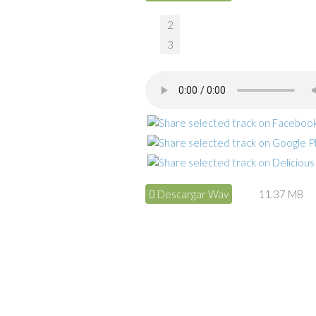
2
3
Descargar Wav
11.37 MB