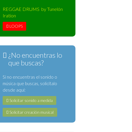
REGGAE DRUMS by Tunelón
Iration
LOOPS
¿No encuentras lo
que buscas?
Si no encuentras el sonido o
música que buscas, solicítalo
desde aquí:
Solicitar sonido a medida
Solicitar creación musical