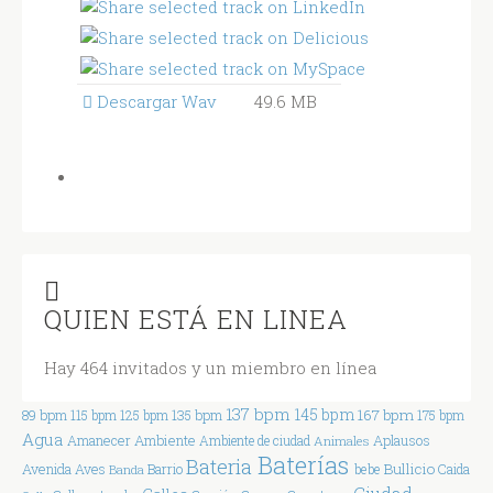
Descargar Wav
49.6 MB
QUIEN ESTÁ EN LINEA
Hay 464 invitados y un miembro en línea
137 bpm
145 bpm
167 bpm
89 bpm
115 bpm
125 bpm
135 bpm
175 bpm
Agua
Ambiente
Amanecer
Aplausos
Ambiente de ciudad
Animales
Baterías
Bateria
Bullicio
Avenida
Aves
Barrio
bebe
Caida
Banda