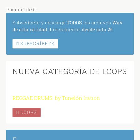
Página 1 de 5
Subscríbete y descarga
TODOS
los archivos
Wav
de alta calidad
directamente,
desde solo 2€
:
SUBSCRÍBETE
NUEVA CATEGORÍA DE LOOPS
REGGAE DRUMS by Tunelón Iration
LOOPS