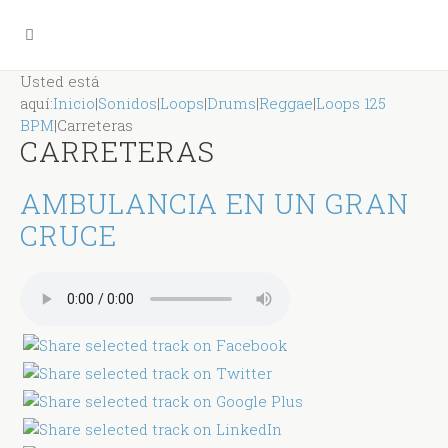
Usted está
aquí:
Inicio
|
Sonidos
|
Loops
|
Drums
|
Reggae
|
Loops 125
BPM
|
Carreteras
CARRETERAS
AMBULANCIA EN UN GRAN
CRUCE