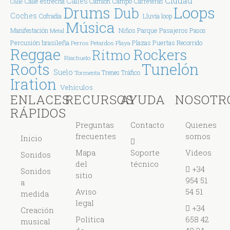
Ciudad
Calles
Calle estrecha
Campo
Carreteras
Calle
Camión
Drums
Loops
Dub
Coches
Cofradía
Lluvia
loop
Música
Parque
Manifestación
Niños
Pasajeros
Pasos
Metal
Percusión brasileña
Plazas
Puertas
Perros
Petardos
Playa
Recorrido
Reggae
Rockers
Ritmo
Riachuelo
Tunelón
Roots
Suelo
Tráfico
Tormenta
Trenes
Iration
Vehículos
ENLACES
RECURSOS
AYUDA
NOSOTR
RÁPIDOS
Preguntas
Contacto
Quienes
frecuentes
somos
Inicio
Mapa
Soporte
Videos
Sonidos
del
técnico
+34
Sonidos
sitio
954 51
a
Aviso
54 51
medida
legal
+34
Creación
Política
658 42
musical