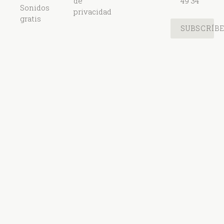
de
49 34
Sonidos
privacidad
gratis
SUBSCRÍB