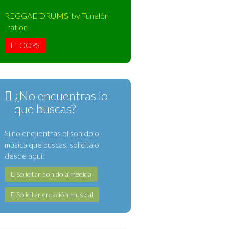
REGGAE DRUMS by Tunelón
Iration
LOOPS
¿No encuentras lo
que buscas?
Si no encuentras el sonido o
música que buscas, solicítalo
desde aquí:
Solicitar sonido a medida
Solicitar creación musical