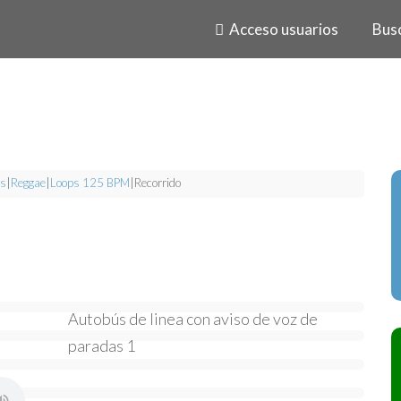
Acceso usuarios
Bus
s
|
Reggae
|
Loops 125 BPM
|
Recorrido
Autobús de linea con aviso de voz de
paradas 1