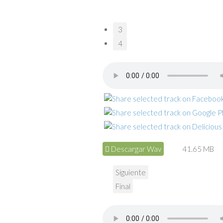
3
4
Descargar Wav
41.65 MB
Siguiente
Final