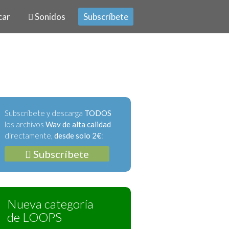
car
Sonidos
Subscríbete
Subscríbete y descarga
TODOS
los archivos
Wav de alta calidad
directamente,
desde solo 2€
:
Subscríbete
Nueva categoría
de LOOPS