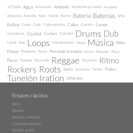
Agua
175 bpm
Amanecer
Ambiente
Ambiente de ciudad
Animales
Baterías
Bateria
Aplausos
Avenida
Aves
Barrio
bebe
Banda
Calles
Bullicio
Caida
Calle estrecha
Camión
Campo
Calle
Drums
Dub
Ciudad
Coches
Carreteras
Cofradía
Loops
Música
Lluvia
loop
Manifestación
Niños
Metal
Parque
Pasajeros
Pasos
Percusión brasileña
Perros
Petardos
Playa
Reggae
Ritmo
Plazas
Puertas
Recorrido
Riachuelo
Roots
Rockers
Suelo
Trenes
Tráfico
Tormenta
Tunelón Iration
Vehículos
Enlaces rápidos
Inicio
Sonidos
Sonidos a medida
Creación musical
Sonidos gratis