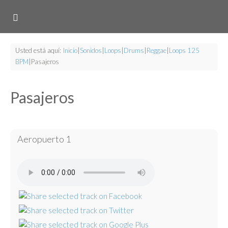
Usted está aquí:
Inicio
|
Sonidos
|
Loops
|
Drums
|
Reggae
|
Loops 125
BPM
|
Pasajeros
Pasajeros
Aeropuerto 1