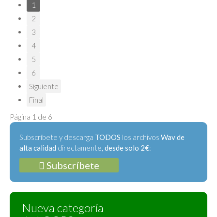
1
2
3
4
5
6
Siguiente
Final
Página 1 de 6
Subscríbete y descarga
TODOS
los archivos
Wav de
alta calidad
directamente,
desde solo 2€
:
Subscríbete
Nueva categoría