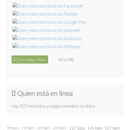
Descargar Wav
49.6 MB
Quien está en linea
Hay 507 invitados y ningún miembro en línea
137 bpm
145 bpm
89 bpm
115 bpm
125 bpm
135 bpm
167 bpm