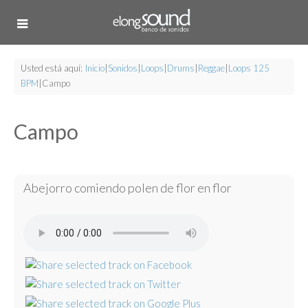
Usted está aquí:
Inicio
|
Sonidos
|
Loops
|
Drums
|
Reggae
|
Loops 125
BPM
|
Campo
Campo
Abejorro comiendo polen de flor en flor