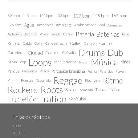
137 bpm
145 bpm
89 bpm
115 bpm
125 bpm
135 bpm
167 bpm
Agua
175 bpm
Amanecer
Ambiente
Ambiente de ciudad
Animales
Baterías
Bateria
Aplausos
Avenida
Aves
Barrio
bebe
Banda
Calles
Bullicio
Caida
Calle estrecha
Camión
Campo
Calle
Drums
Dub
Ciudad
Coches
Carreteras
Cofradía
Loops
Música
Lluvia
loop
Manifestación
Niños
Metal
Parque
Pasajeros
Pasos
Percusión brasileña
Perros
Petardos
Playa
Reggae
Ritmo
Plazas
Puertas
Recorrido
Riachuelo
Roots
Rockers
Suelo
Trenes
Tráfico
Tormenta
Tunelón Iration
Vehículos
Enlaces rápidos
Inicio
Sonidos