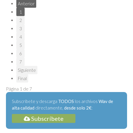
Anterior
1
2
3
4
5
6
7
Siguiente
Final
Página 1 de 7
Subscríbete y descarga
TODOS
los archivos
Wav de
alta calidad
directamente,
desde solo 2€
:
Subscríbete