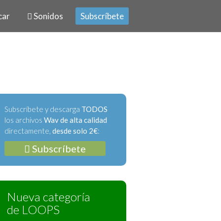
car
Sonidos
Subscríbete
Subscríbete y descarga
TODOS
los archivos
Wav de alta calidad
directamente,
desde solo 2€
:
Subscríbete
Nueva categoría
de LOOPS