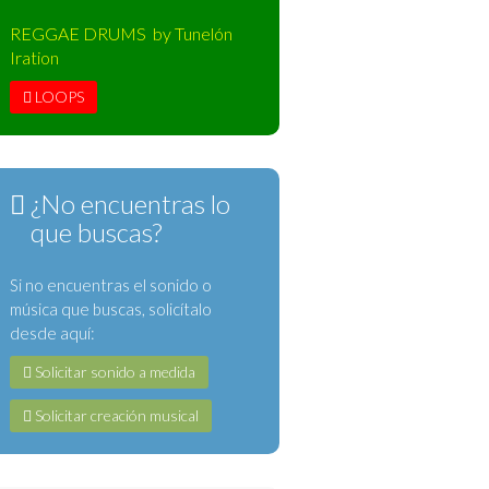
REGGAE DRUMS by Tunelón
Iration
LOOPS
¿No encuentras lo
que buscas?
Si no encuentras el sonido o
música que buscas, solicítalo
desde aquí:
Solicitar sonido a medida
Solicitar creación musical