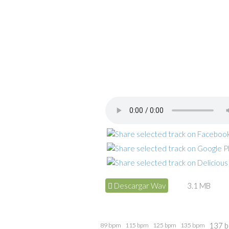
Descargar Wav
3.1 MB
137 
89 bpm
115 bpm
125 bpm
135 bpm