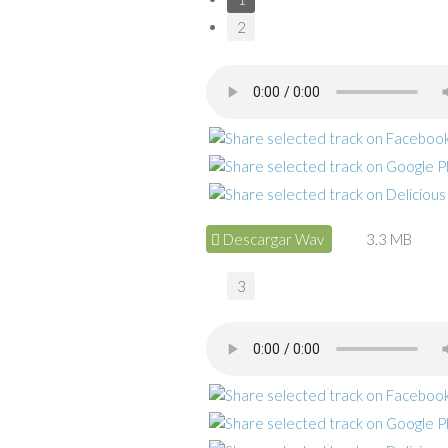
2
Descargar Wav
3.3 MB
3