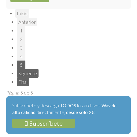
Inicio
Anterior
1
2
3
4
5
Siguiente
Final
Página 5 de 5
Subscríbete y descarga
TODOS
los archivos
Wav de
alta calidad
directamente,
desde solo 2€
:
Subscríbete