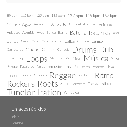
137 bpm
145 bpm
89 bpm
115 bpm
125 bpm
135 bpm
167 bpm
Agua
175 bpm
Amanecer
Ambiente
Ambiente de ciudad
Animales
Baterías
Bateria
Aplausos
Avenida
Aves
Barrio
bebe
Banda
Calles
Bullicio
Caida
Calle estrecha
Camión
Campo
Calle
Drums
Dub
Ciudad
Coches
Carreteras
Cofradía
Loops
Música
Lluvia
loop
Manifestación
Niños
Metal
Parque
Pasajeros
Pasos
Percusión brasileña
Perros
Petardos
Playa
Reggae
Ritmo
Plazas
Puertas
Recorrido
Riachuelo
Roots
Rockers
Suelo
Trenes
Tráfico
Tormenta
Tunelón Iration
Vehículos
Enlaces rápidos
Inicio
Sonidos