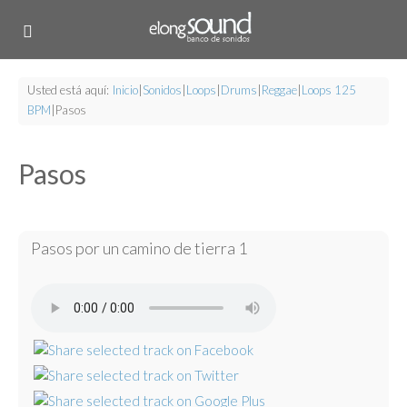
Usted está aquí:
Inicio
|
Sonidos
|
Loops
|
Drums
|
Reggae
|
Loops 125
BPM
|
Pasos
Pasos
Pasos por un camino de tierra 1