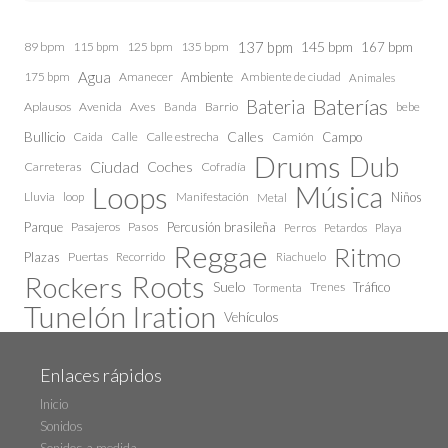
137 bpm
145 bpm
89 bpm
115 bpm
125 bpm
135 bpm
167 bpm
Agua
175 bpm
Amanecer
Ambiente
Ambiente de ciudad
Animales
Baterías
Bateria
Aplausos
Avenida
Aves
Barrio
bebe
Banda
Calles
Bullicio
Caida
Calle estrecha
Camión
Campo
Calle
Drums
Dub
Ciudad
Coches
Carreteras
Cofradía
Loops
Música
Lluvia
loop
Manifestación
Niños
Metal
Parque
Pasajeros
Pasos
Percusión brasileña
Perros
Petardos
Playa
Reggae
Ritmo
Plazas
Puertas
Recorrido
Riachuelo
Roots
Rockers
Suelo
Trenes
Tráfico
Tormenta
Tunelón Iration
Vehículos
Enlaces rápidos
Inicio
Sonidos