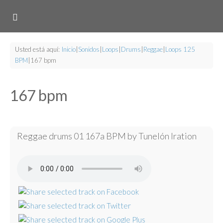
Usted está aquí:
Inicio
|
Sonidos
|
Loops
|
Drums
|
Reggae
|
Loops 125
BPM
|
167 bpm
167 bpm
Reggae drums 01 167a BPM by Tunelón Iration