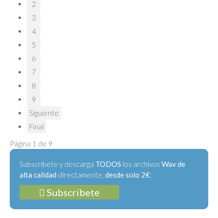
2
3
4
5
6
7
8
9
Siguiente
Final
Página 1 de 9
Subscríbete y descarga
TODOS
los archivos
Wav de
alta calidad
directamente,
desde solo 2€
:
Subscríbete