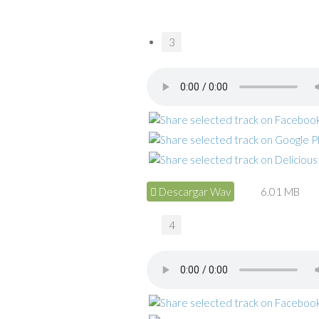
3
Descargar Wav
6.01 MB
4