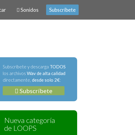
car
Sonidos
Subscríbete
Subscríbete y descarga
TODOS
los archivos
Wav de alta calidad
directamente,
desde solo 2€
:
Subscríbete
Nueva categoría
de LOOPS