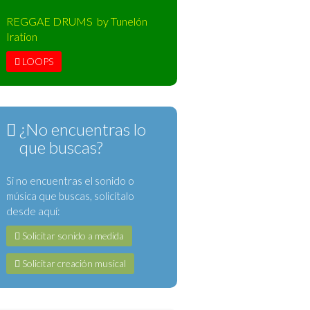
REGGAE DRUMS by Tunelón
Iration
LOOPS
¿No encuentras lo
que buscas?
Si no encuentras el sonido o
música que buscas, solicítalo
desde aquí:
Solicitar sonido a medida
Solicitar creación musical