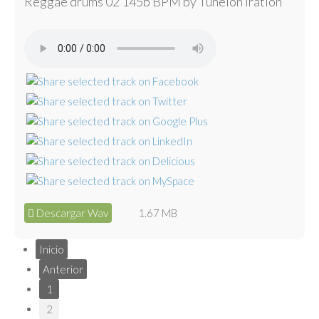
Reggae drums 02 145b BPM by Tunelón Iration
Descargar Wav
1.67 MB
Inicio
Anterior
1
2