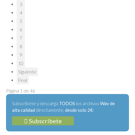
3
4
5
6
7
8
9
10
Siguiente
Final
Página 1 de 46
Subscríbete y descarga
TODOS
los archivos
Wav de
alta calidad
directamente,
desde solo 2€
:
Subscríbete