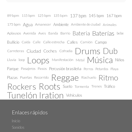
137 bpm
145 bpm
89 bpm
115 bpm
125 bpm
135 bpm
167 bpm
Agua
175 bpm
Amanecer
Ambiente
Ambiente de ciudad
Animales
Baterías
Bateria
Aplausos
Avenida
Aves
Barrio
bebe
Banda
Calles
Bullicio
Caida
Calle estrecha
Camión
Campo
Calle
Drums
Dub
Ciudad
Coches
Carreteras
Cofradía
Loops
Música
Lluvia
loop
Manifestación
Niños
Metal
Parque
Pasajeros
Pasos
Percusión brasileña
Perros
Petardos
Playa
Reggae
Ritmo
Plazas
Puertas
Recorrido
Riachuelo
Roots
Rockers
Suelo
Trenes
Tráfico
Tormenta
Tunelón Iration
Vehículos
Enlaces rápidos
Inicio
Sonidos