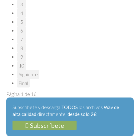
3
4
5
6
7
8
9
10
Siguiente
Final
Página 1 de 16
Subscríbete y descarga
TODOS
los archivos
Wav de
alta calidad
directamente,
desde solo 2€
:
Subscríbete