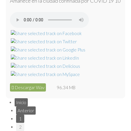
Amanece en la ciudad confinada por COVID 19 10
Descargar Wav
96.34 MB
Inicio
Anterior
1
2