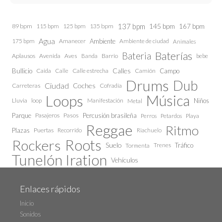
137 bpm
145 bpm
89 bpm
115 bpm
125 bpm
135 bpm
167 bpm
Agua
175 bpm
Amanecer
Ambiente
Ambiente de ciudad
Animales
Baterías
Bateria
Aplausos
Avenida
Aves
Barrio
bebe
Banda
Calles
Bullicio
Caida
Calle estrecha
Camión
Campo
Calle
Drums
Dub
Ciudad
Coches
Carreteras
Cofradía
Loops
Música
Lluvia
loop
Manifestación
Niños
Metal
Parque
Pasajeros
Pasos
Percusión brasileña
Perros
Petardos
Playa
Reggae
Ritmo
Plazas
Puertas
Recorrido
Riachuelo
Roots
Rockers
Suelo
Trenes
Tráfico
Tormenta
Tunelón Iration
Vehículos
Enlaces rápidos
Inicio
Sonidos