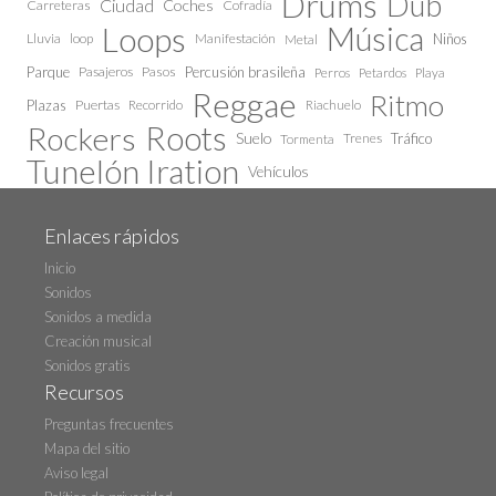
Drums
Dub
Ciudad
Coches
Carreteras
Cofradía
Loops
Música
Lluvia
loop
Manifestación
Niños
Metal
Parque
Pasajeros
Pasos
Percusión brasileña
Perros
Petardos
Playa
Reggae
Ritmo
Plazas
Puertas
Recorrido
Riachuelo
Roots
Rockers
Suelo
Trenes
Tráfico
Tormenta
Tunelón Iration
Vehículos
Enlaces rápidos
Inicio
Sonidos
Sonidos a medida
Creación musical
Sonidos gratis
Recursos
Preguntas frecuentes
Mapa del sitio
Aviso legal