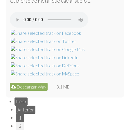
Cubierto de metal que cae al suelo 2
Descargar Wav
3.1 MB
Inicio
Anterior
1
2