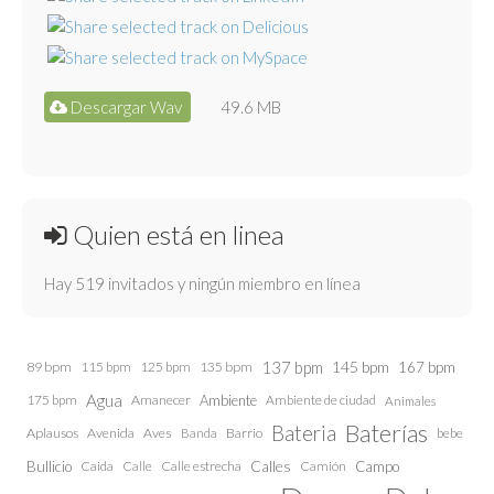
Descargar Wav
49.6 MB
Quien está en linea
Hay 519 invitados y ningún miembro en línea
137 bpm
145 bpm
89 bpm
115 bpm
125 bpm
135 bpm
167 bpm
Agua
175 bpm
Amanecer
Ambiente
Ambiente de ciudad
Animales
Baterías
Bateria
Aplausos
Avenida
Aves
Barrio
bebe
Banda
Calles
Bullicio
Caida
Calle estrecha
Camión
Campo
Calle