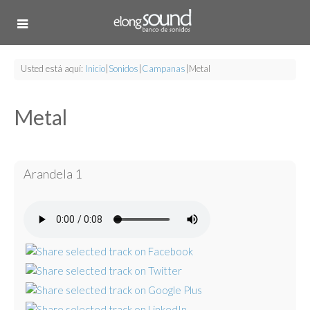
Usted está aquí:
Inicio
|
Sonidos
|
Campanas
|
Metal
Metal
Arandela 1