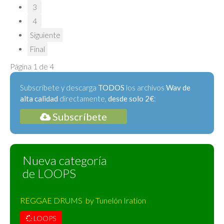
3
4
Siguiente
Final
Página 1 de 4
Subscríbete y descarga
TODOS
los archivos
Wav de
alta calidad
directamente,
desde solo 2€
:
Subscríbete
Nueva categoría
de LOOPS
REGGAE DRUMS by Tunelón Iration
LOOPS