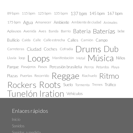
137 bpm
145 bpm
89 bpm
115 bpm
125 bpm
135 bpm
167 bpm
Agua
175 bpm
Amanecer
Ambiente
Ambiente de ciudad
Animales
Baterías
Bateria
Aplausos
Avenida
Aves
Barrio
bebe
Banda
Calles
Bullicio
Caida
Calle estrecha
Camión
Campo
Calle
Drums
Dub
Ciudad
Coches
Carreteras
Cofradía
Loops
Música
Lluvia
loop
Manifestación
Niños
Metal
Parque
Pasajeros
Pasos
Percusión brasileña
Perros
Petardos
Playa
Reggae
Ritmo
Plazas
Puertas
Recorrido
Riachuelo
Roots
Rockers
Suelo
Trenes
Tráfico
Tormenta
Tunelón Iration
Vehículos
Enlaces rápidos
Inicio
Sonidos
Sonidos a medida