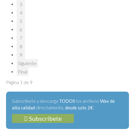
3
4
5
6
7
8
9
Siguiente
Final
Página 1 de 9
Subscríbete y descarga
TODOS
los archivos
Wav de
alta calidad
directamente,
desde solo 2€
:
Subscríbete