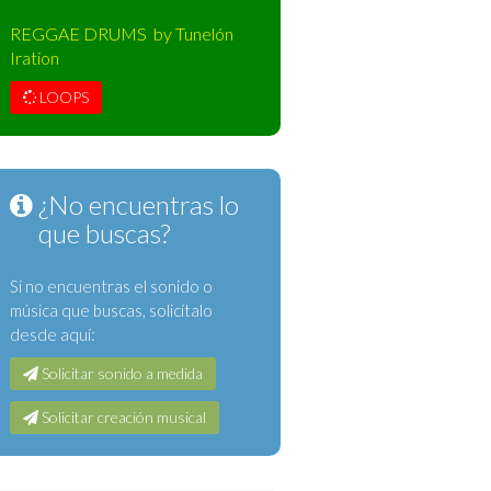
REGGAE DRUMS by Tunelón
Iration
LOOPS
¿No encuentras lo
que buscas?
Si no encuentras el sonido o
música que buscas, solicítalo
desde aquí:
Solicitar sonido a medida
Solicitar creación musical