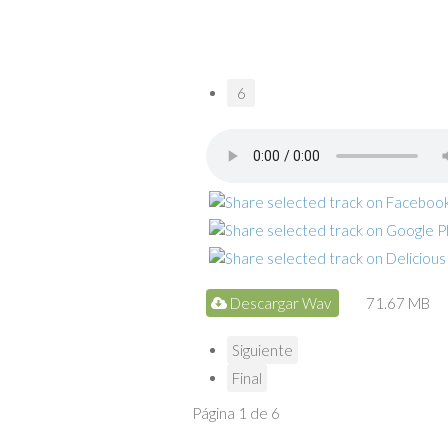
6
Descargar Wav
71.67 MB
Siguiente
Final
Página 1 de 6