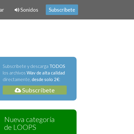
ar
Sonidos
Subscríbete
Subscríbete y descarga
TODOS
los archivos
Wav de alta calidad
directamente,
desde solo 2€
:
Subscríbete
Nueva categoría
de LOOPS