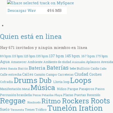
Descargar Wav
49.6 MB
Quien está en linea
Hay 671 invitados y ningún miembro en línea
137 bpm
145 bpm
167 bpm
89 bpm
115 bpm
125 bpm
135 bpm
175 bpm
Agua
Ambiente
Amanecer
Aplausos
Avenida
Ambiente de ciudad
Animales
Baterías
Bateria
Bullicio
Aves
Barrio
bebe
Caida
Banda
Calle
Ciudad
Coches
Calles
Calle estrecha
Campo
Carreteras
Camión
Drums
Loops
Dub
Cofradía
Lluvia
loop
Música
Parque
Manifestación
Niños
Pasajeros
Pasos
Metal
Percusión brasileña
Plazas
Puertas
Perros
Petardos
Playa
Recorrido
Reggae
Rockers
Roots
Ritmo
Riachuelo
Tunelón Iration
Suelo
Tráfico
Tormenta
Trenes