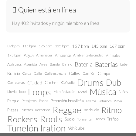
Quien está en linea
Hay 402 invitados y ningún miembro en línea
137 bpm
145 bpm
89 bpm
115 bpm
125 bpm
135 bpm
167 bpm
Agua
175 bpm
Amanecer
Ambiente
Ambiente de ciudad
Animales
Baterías
Bateria
Aplausos
Avenida
Aves
Barrio
bebe
Banda
Calles
Bullicio
Caida
Calle estrecha
Camión
Campo
Calle
Drums
Dub
Ciudad
Coches
Carreteras
Cofradía
Loops
Música
Lluvia
loop
Manifestación
Niños
Metal
Parque
Pasajeros
Pasos
Percusión brasileña
Perros
Petardos
Playa
Reggae
Ritmo
Plazas
Puertas
Recorrido
Riachuelo
Roots
Rockers
Suelo
Trenes
Tráfico
Tormenta
Tunelón Iration
Vehículos