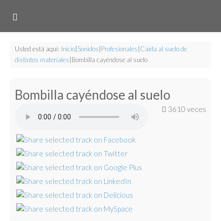
Usted está aquí:
Inicio
|
Sonidos
|
Profesionales
|
Caida al suelo de
distintos materiales
|
Bombilla cayéndose al suelo
Bombilla cayéndose al suelo
3610 veces