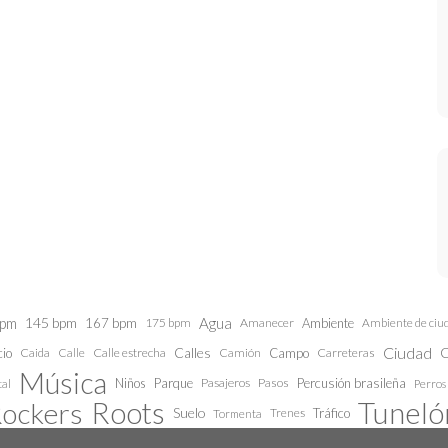
bpm
145 bpm
Agua
167 bpm
175 bpm
Amanecer
Ambiente
Ambiente de ciu
Ciudad
Calles
C
cio
Caida
Calle estrecha
Camión
Campo
Carreteras
Calle
Música
Niños
Parque
Pasajeros
Pasos
Percusión brasileña
al
Perros
Roots
Tunelón
ockers
Suelo
Trenes
Tráfico
Tormenta