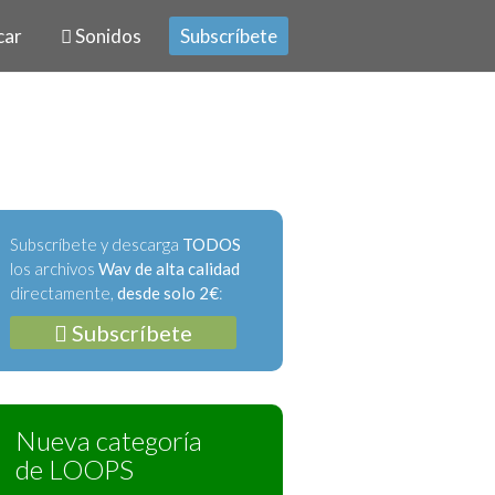
car
Sonidos
Subscríbete
Subscríbete y descarga
TODOS
los archivos
Wav de alta calidad
directamente,
desde solo 2€
:
Subscríbete
Nueva categoría
de LOOPS