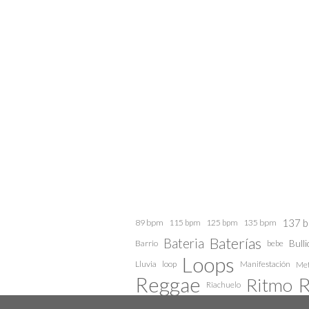
137 
89 bpm
115 bpm
125 bpm
135 bpm
Baterías
Bateria
Barrio
bebe
Bulli
Loops
Lluvia
loop
Manifestación
Met
Reggae
R
Ritmo
Riachuelo