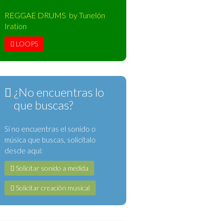
REGGAE DRUMS by Tunelón
Iration
LOOPS
¿No encuentras lo
que buscas?
Si no encuentras el sonido o
música que buscas, solicítalo
desde aquí:
Solicitar sonido a medida
Solicitar creación musical