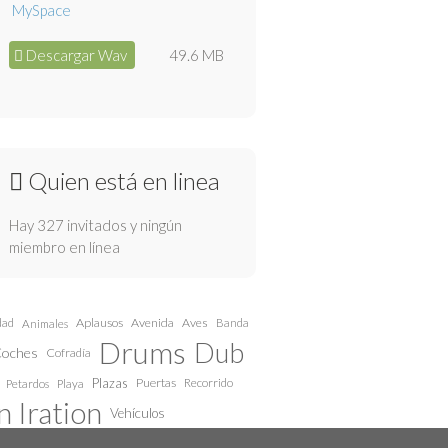
Descargar Wav
49.6 MB
Quien está en linea
Hay 327 invitados y ningún
miembro en línea
dad
Aplausos
Avenida
Aves
Animales
Banda
Drums
Dub
oches
Cofradía
Plazas
Puertas
Recorrido
Petardos
Playa
 Iration
Vehículos