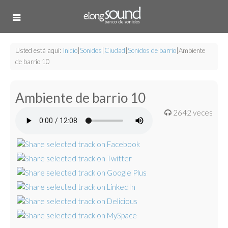
Usted está aquí:
Inicio
|
Sonidos
|
Ciudad
|
Sonidos de barrio
|
Ambiente
de barrio 10
Ambiente de barrio 10
2642 veces