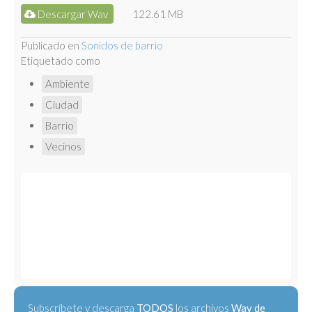
Descargar Wav
122.61 MB
Publicado en
Sonidos de barrio
Etiquetado como
Ambiente
Ciudad
Barrio
Vecinos
Subscríbete y descarga
TODOS
los archivos
Wav de