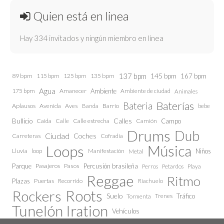
Quien está en linea
Hay 334 invitados y ningún miembro en línea
137 bpm
145 bpm
89 bpm
115 bpm
125 bpm
135 bpm
167 bpm
Agua
175 bpm
Amanecer
Ambiente
Ambiente de ciudad
Animales
Baterías
Bateria
Aplausos
Avenida
Aves
Barrio
bebe
Banda
Calles
Bullicio
Caida
Calle estrecha
Camión
Campo
Calle
Drums
Dub
Ciudad
Coches
Carreteras
Cofradía
Loops
Música
Lluvia
loop
Manifestación
Niños
Metal
Parque
Pasajeros
Pasos
Percusión brasileña
Perros
Petardos
Playa
Reggae
Ritmo
Plazas
Puertas
Recorrido
Riachuelo
Roots
Rockers
Suelo
Trenes
Tráfico
Tormenta
Tunelón Iration
Vehículos