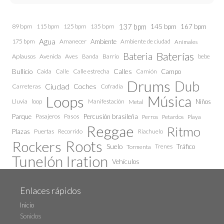
137 bpm
145 bpm
89 bpm
115 bpm
125 bpm
135 bpm
167 bpm
Agua
175 bpm
Amanecer
Ambiente
Ambiente de ciudad
Animales
Baterías
Bateria
Aplausos
Avenida
Aves
Barrio
bebe
Banda
Calles
Bullicio
Caida
Calle estrecha
Camión
Campo
Calle
Drums
Dub
Ciudad
Coches
Carreteras
Cofradía
Loops
Música
Lluvia
loop
Manifestación
Niños
Metal
Parque
Pasajeros
Pasos
Percusión brasileña
Perros
Petardos
Playa
Reggae
Ritmo
Plazas
Puertas
Recorrido
Riachuelo
Roots
Rockers
Suelo
Trenes
Tráfico
Tormenta
Tunelón Iration
Vehículos
Enlaces rápidos
Inicio
Sonidos