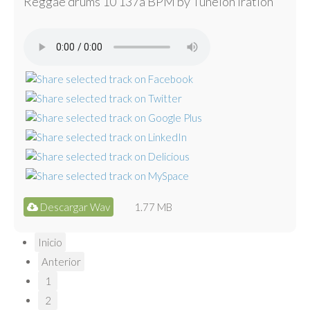
Reggae drums 10 137a BPM by Tunelón Iration
Descargar Wav
1.77 MB
Inicio
Anterior
1
2