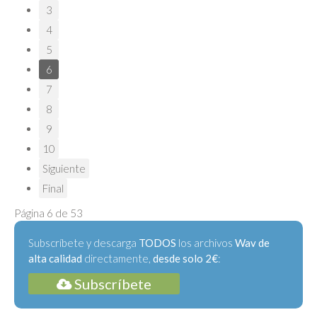
3
4
5
6
7
8
9
10
Siguiente
Final
Página 6 de 53
Subscríbete y descarga
TODOS
los archivos
Wav de
alta calidad
directamente,
desde solo 2€
:
Subscríbete