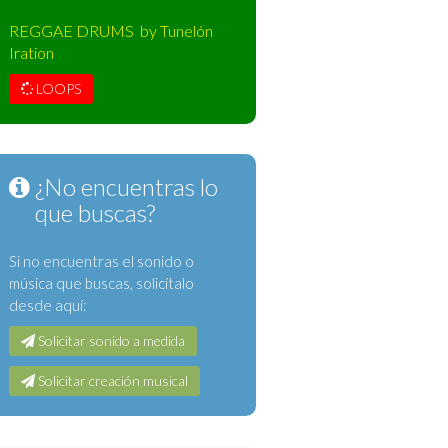
REGGAE DRUMS by Tunelón
Iration
LOOPS
¿No encuentras lo
que buscas?
Si no encuentras el sonido o
música que buscas, solicítalo
desde aquí:
Solicitar sonido a medida
Solicitar creación musical