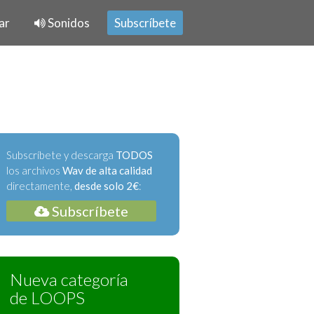
ar
Sonidos
Subscríbete
Subscríbete y descarga
TODOS
los archivos
Wav de alta calidad
directamente,
desde solo 2€
:
Subscríbete
Nueva categoría
de LOOPS