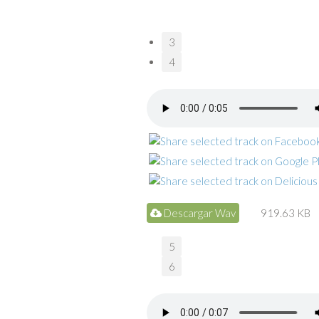
3
4
Descargar Wav
919.63 KB
5
6