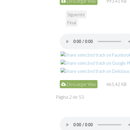
Descargar Wav
993.41 KB
Siguiente
Final
Descargar Wav
465.42 KB
Página 2 de 53