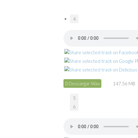
4
Descargar Wav
147.56 MB
5
6