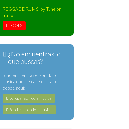
REGGAE DRUMS by Tunelón
Iration
LOOPS
¿No encuentras lo
que buscas?
Si no encuentras el sonido o
música que buscas, solicítalo
desde aquí:
Solicitar sonido a medida
Solicitar creación musical