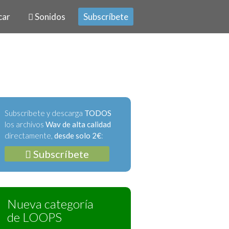
car
Sonidos
Subscríbete
Subscríbete y descarga
TODOS
los archivos
Wav de alta calidad
directamente,
desde solo 2€
:
Subscríbete
Nueva categoría
de LOOPS