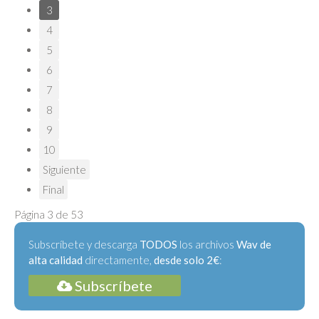
3
4
5
6
7
8
9
10
Siguiente
Final
Página 3 de 53
Subscríbete y descarga
TODOS
los archivos
Wav de
alta calidad
directamente,
desde solo 2€
:
Subscríbete