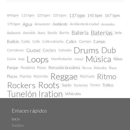
137 bpm
145 bpm
89 bpm
115 bpm
125 bpm
135 bpm
167 bpm
Agua
175 bpm
Amanecer
Ambiente
Ambiente de ciudad
Animales
Baterías
Bateria
Aplausos
Avenida
Aves
Barrio
bebe
Banda
Calles
Bullicio
Caida
Calle estrecha
Camión
Campo
Calle
Drums
Dub
Ciudad
Coches
Carreteras
Cofradía
Loops
Música
Lluvia
loop
Manifestación
Niños
Metal
Parque
Pasajeros
Pasos
Percusión brasileña
Perros
Petardos
Playa
Reggae
Ritmo
Plazas
Puertas
Recorrido
Riachuelo
Roots
Rockers
Suelo
Trenes
Tráfico
Tormenta
Tunelón Iration
Vehículos
Enlaces rápidos
Inicio
Sonidos