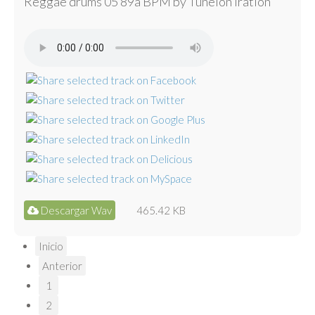
Reggae drums 05 89a BPM by Tunelón Iration
Descargar Wav
465.42 KB
Inicio
Anterior
1
2