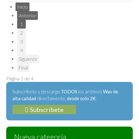
Inicio
Anterior
1
2
3
4
Siguiente
Final
Página 1 de 4
Subscríbete y descarga
TODOS
los archivos
Wav de
alta calidad
directamente,
desde solo 2€
:
Subscríbete
Nueva categoría