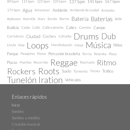
137 bpm
145 bpm
89 bpm
115 bpm
125 bpm
135 bpm
167 bpm
Agua
175 bpm
Amanecer
Ambiente
Ambiente de ciudad
Animales
Baterías
Bateria
Aplausos
Avenida
Aves
Barrio
bebe
Banda
Calles
Bullicio
Caida
Calle estrecha
Camión
Campo
Calle
Drums
Dub
Ciudad
Coches
Carreteras
Cofradía
Loops
Música
Lluvia
loop
Manifestación
Niños
Metal
Parque
Pasajeros
Pasos
Percusión brasileña
Perros
Petardos
Playa
Reggae
Ritmo
Plazas
Puertas
Recorrido
Riachuelo
Roots
Rockers
Suelo
Trenes
Tráfico
Tormenta
Tunelón Iration
Vehículos
Enlaces rápidos
Inicio
Sonidos
Sonidos a medida
Creación musical